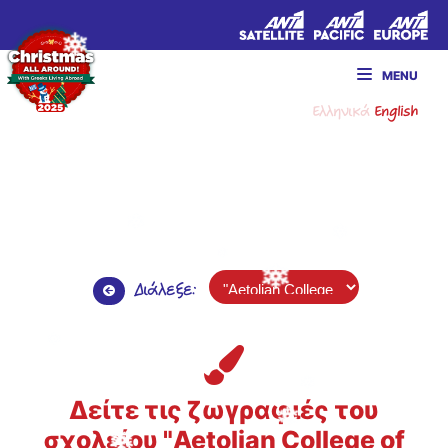
MENU
Ελληνικά
English
Διάλεξε:
Δείτε τις ζωγραφιές του
σχολείου "Aetolian College of