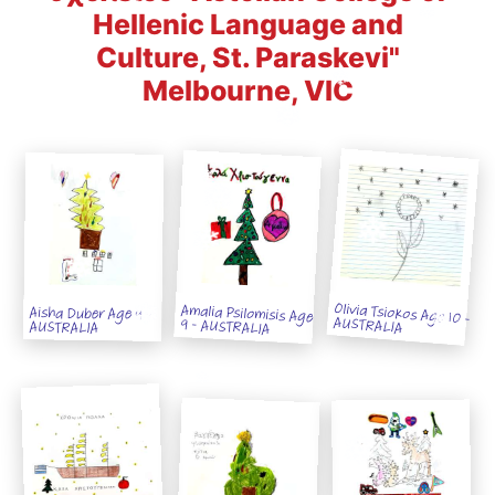
Hellenic Language and
Culture, St. Paraskevi"
Melbourne, VIC
Olivia Tsiokos Age 10 -
Amalia Psilomisis Age
Aisha Duber Age 9 -
AUSTRALIA
9 - AUSTRALIA
AUSTRALIA