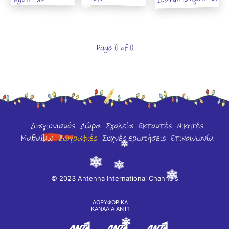
Zoe Fantis Age 11 - UK
9 - UK
Age 11 - UK
Page (1 of 1)
Διαγωνισμός
Δώρα
Σχολεία
Εκπομπές
Νικητές
Μαθαίνω
Ζωγραφιές
Συχνές ερωτήσεις
Επικοινωνία
© 2023 Antenna International Channels
ΔΟΡΥΦΟΡΙΚΑ
ΚΑΝΑΛΙΑ ΑΝΤ1