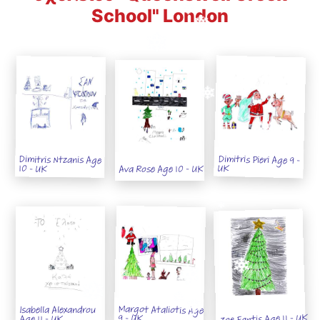
School" London
Dimitris Pieri Age 9 -
Dimitris Ntzanis Age
UK
10 - UK
Ava Rose Age 10 - UK
Margot Ataliotis Age
Isabella Alexandrou