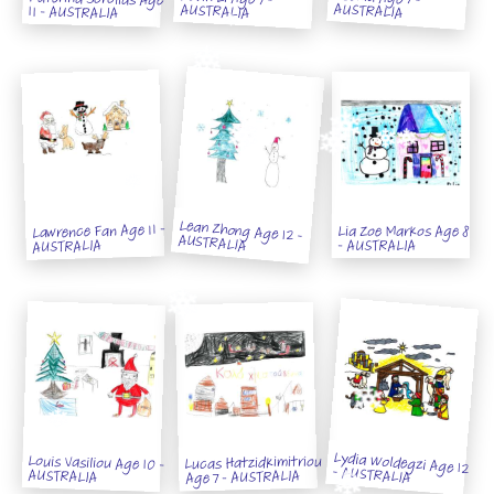
Ksenia Age 7 -
Kevin Li Age 7 -
Katerina Sorolias Age
AUSTRALIA
AUSTRALIA
11 - AUSTRALIA
Lean Zhong Age 12 -
Lawrence Fan Age 11 -
Lia Zoe Markos Age 8
AUSTRALIA
- AUSTRALIA
AUSTRALIA
Lydia Woldegzi Age 12
Louis Vasiliou Age 10 -
Lucas Hatzidkimitriou
- AUSTRALIA
AUSTRALIA
Age 7 - AUSTRALIA