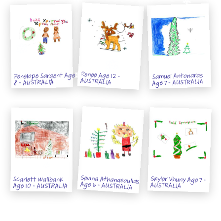
Renee Age 12 -
Samuel Antonaras
Penelope Sargent Age
AUSTRALIA
Age 7 - AUSTRALIA
8 - AUSTRALIA
Sevina Athanasoulias
Skyler Vhuny Age 7 -
Scarlett Wallbank
Age 6 - AUSTRALIA
AUSTRALIA
Age 10 - AUSTRALIA