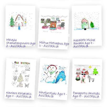
Mikayla
Nazareth Michel
Militsa Miltiadous Age
Stamatelopoulos Age
Berakhi Age 9 -
11 - AUSTRALIA
8 - AUSTRALIA
AUSTRALIA
Nikolija Kijaic Age 9 -
Nikolaos Kiriakakis
Panagiotis Akritidis
AUSTRALIA
Age 11 - AUSTRALIA
Age 10 - AUSTRALIA