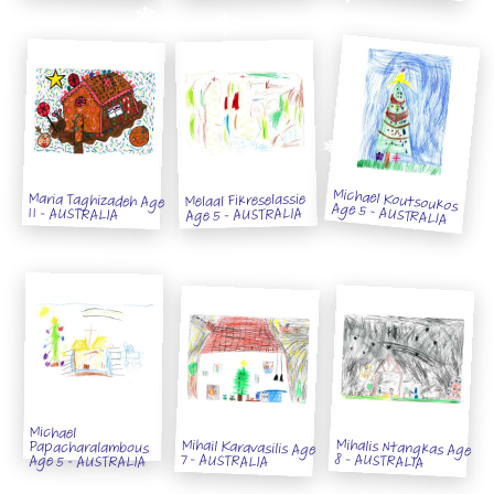
Maria Taghizadeh Age
Melaal Fikreselassie
Michael Koutsoukos Age 5 - AUSTRALIA
11 - AUSTRALIA
Age 5 - AUSTRALIA
Michael
Mihalis Ntangkas Age
Mihail Karavasilis Age
Papacharalambous
8 - AUSTRALIA
7 - AUSTRALIA
Age 5 - AUSTRALIA