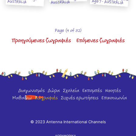
Age 7 - AUSTRALIA
AUSTRALIA
AUSTRALIA
Page (4 of 32)
Προηγούμενες ζωγραφιές
Επόμενες ζωγραφιές
Διαγωνισμός
Δώρα
Σχολεία
Εκπομπές
Νικητές
Μαθαίνω
Ζωγραφιές
Συχνές ερωτήσεις
Επικοινωνία
© 2023 Antenna International Channels