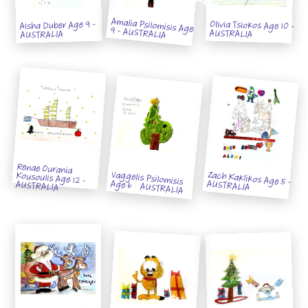
Olivia Tsiokos Age 10 -
Aisha Duber Age 9 -
Amalia Psilomisis Age 9 - AUSTRALIA
AUSTRALIA
AUSTRALIA
Renae Ourania
Kousoulis Age 12 -
Vaggelis Psilomisis
Age 6 - AUSTRALIA
Zach Kaklikos Age 5 - AUSTRALIA
AUSTRALIA