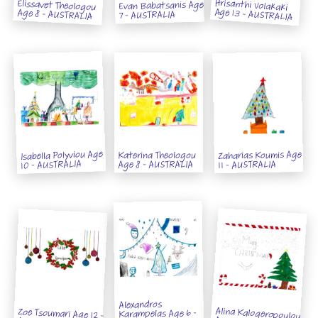
Hrisanthi Volakaki
Elissavet Theologou
Evan Babatsanis Age
Age 13 - AUSTRALIA
Age 8 - AUSTRALIA
7 - AUSTRALIA
Isabella Polyviou Age
Zaharias Koumis Age
Katerina Theologou
10 - AUSTRALIA
11 - AUSTRALIA
Age 8 - AUSTRALIA
Alexandros
Alina Kalogeropoulou
Zoe Tsoumari Age 12 -
Karampelas Age 6 -