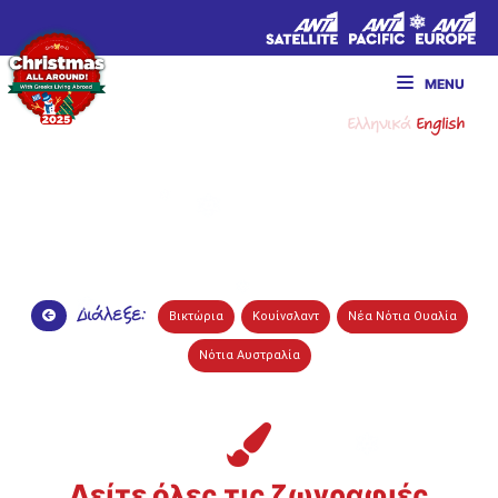
MENU
Ελληνικά
English
Διάλεξε:
Βικτώρια
Κουίνσλαντ
Νέα Νότια Ουαλία
Νότια Αυστραλία
Δείτε όλες τις ζωγραφιές