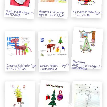
Maria Magkli Age 10 -
Nazarios Faldouto
Nikolaos Pittito Age 11
AUSTRALIA
Age 11 - AUSTRALIA
- AUSTRALIA
Theodora
Argyropoulos Age 12 -
Rodos Faldouto Age 7
Ourania Faldouto Age
AUSTRALIA
- AUSTRALIA
9 - AUSTRALIA