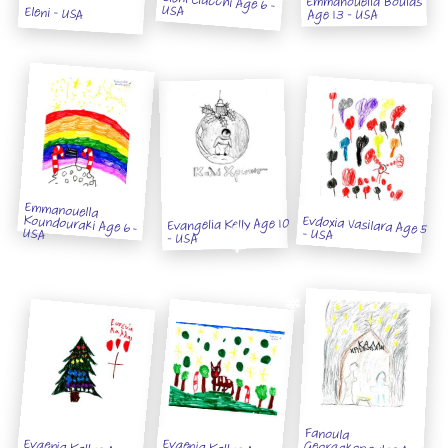
Eleni Ciacchi Age 6 -
Emmanouella Boulas
USA
Eleni - USA
Age 13 - USA
Emmanouella
Koundouraki Age 6 -
Evdoxia Vasilara Age 5
Evangelia Kelly Age 10
USA
- USA
- USA
Fanoula
Georgakopoulos Age