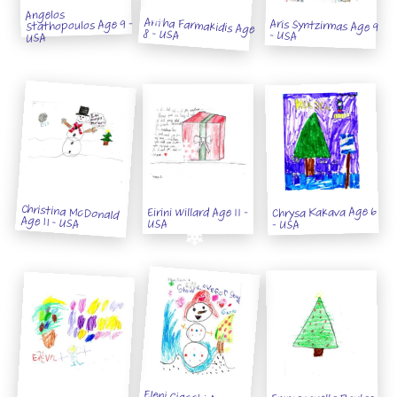
Angelos
Antha Farmakidis Age
Aris Syntzirmas Age 9
Stathopoulos Age 9 -
8 - USA
- USA
USA
Christina McDonald
Chrysa Kakava Age 6
Eirini Willard Age 11 -
Age 11 - USA
USA
- USA