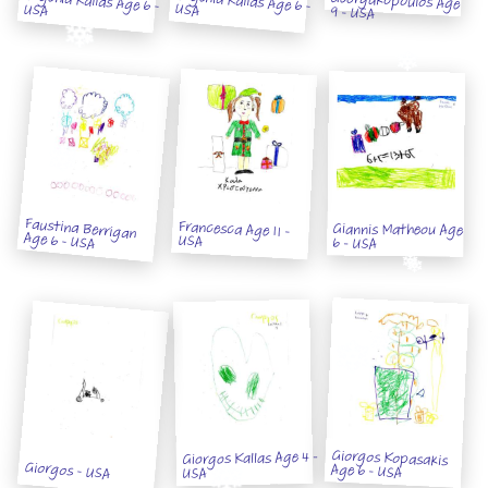
Evgenia Kallas Age 6 - USA
Evgenia Kallas Age 6 - USA
9 - USA
Faustina Berrigan
Francesca Age 11 -
Giannis Matheou Age
Age 6 - USA
USA
6 - USA
Giorgos Kopasakis
Giorgos Kallas Age 4 -
Giorgos - USA
Age 6 - USA
USA