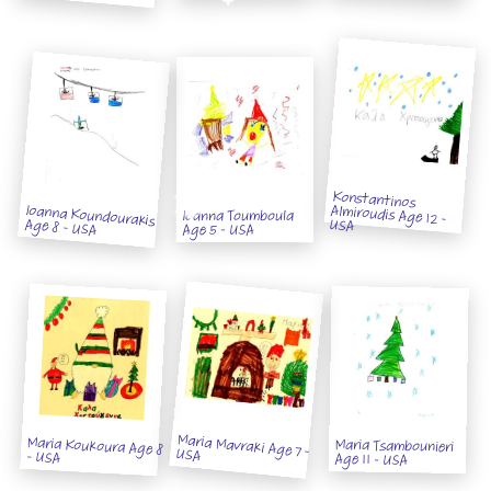
Konstantinos
Almiroudis Age 12 -
Ioanna Koundourakis
Ioanna Toumboula
Age 8 - USA
USA
Age 5 - USA
Maria Koukoura Age 8
Maria Tsambounieri
Maria Mavraki Age 7 - USA
- USA
Age 11 - USA