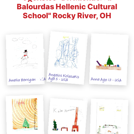
Balourdas Hellenic Cultural
School" Rocky River, OH
Angelos Kolasakis
Age 5 - USA
Anna Age 13 - USA
Amelia Berrigan - USA