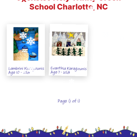
School Charlotte, NC
Evanthia Karagounis
Lambrini Karagounis
Age 7 - USA
Age 10 - USA
Page (1 of 1)