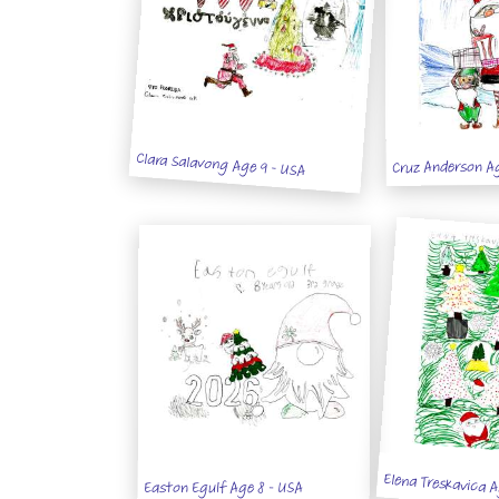
Clara Salavong Age 9 - USA
Cruz Anderson Ag
Elena Treskavica A
Easton Egulf Age 8 - USA