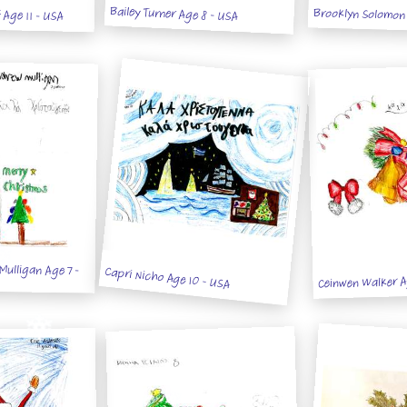
Bailey Turner Age 8 - USA
Brooklyn Solomon
Age 11 - USA
ulligan Age 7 -
Capri Nicho Age 10 - USA
Ceinwen Walker A