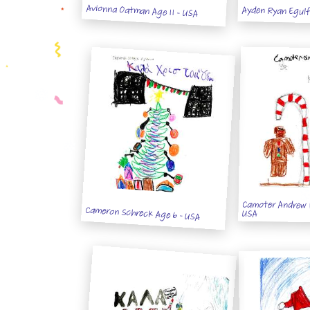
Avionna Oatman Age 11 - USA
Ayden Ryan Egulf 
Camoter Andrew M
Cameron Schreck Age 6 - USA
USA