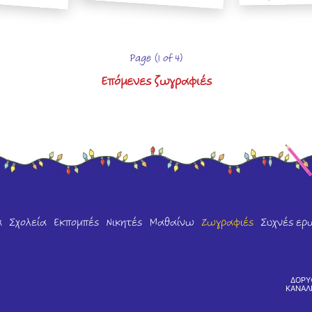
Page (1 of 4)
Επόμενες ζωγραφιές
α
Σχολεία
Εκπομπές
Νικητές
Μαθαίνω
Ζωγραφιές
Συχνές ερ
ΔΟΡΥ
ΚΑΝΑΛ