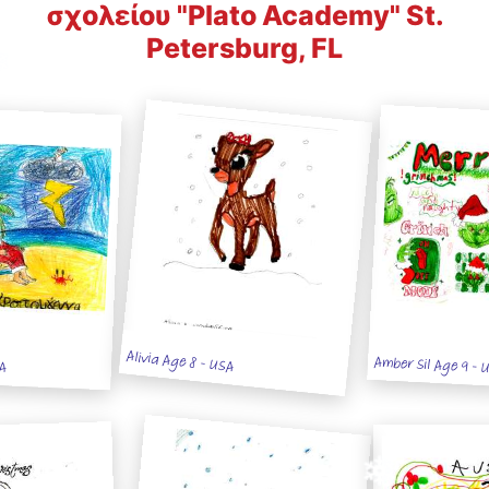
σχολείου "Plato Academy" St.
Petersburg, FL
Alivia Age 8 - USA
Amber Sil Age 9 - 
SA