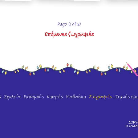
Page (1 of 2)
Επόμενες ζωγραφιές
α
Σχολεία
Εκπομπές
Νικητές
Μαθαίνω
Ζωγραφιές
Συχνές ερ
ΔΟΡΥ
ΚΑΝΑΛ