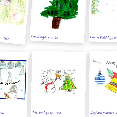
2 - USA
Emad Age 14 - USA
Emma Field Age 10
USA
Jayden Age 12 - USA
Jaylynn Marshall 