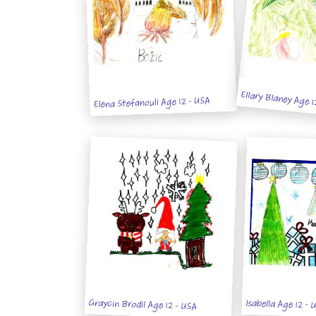
Ellary Blaney Age 1
Elena Stefanouli Age 12 - USA
Graycin Brodil Age 12 - USA
Isabella Age 12 - 