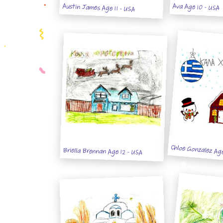
Ava Age 10 - USA
Austin James Age 11 - USA
Chloe Gonzalez Ag
Briella Brennan Age 12 - USA