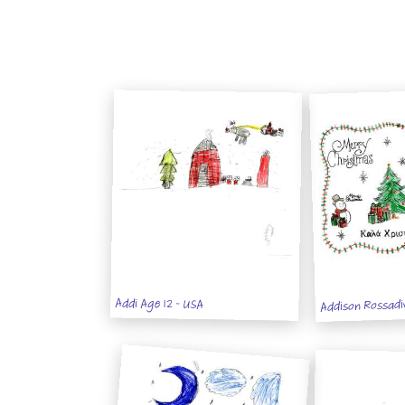
Addison Rossadiv
Addi Age 12 - USA