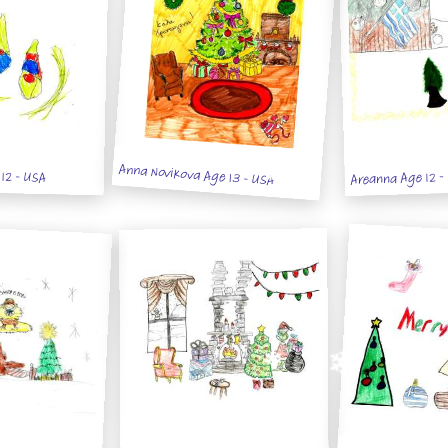
Anna Novikova Age 13 - USA
12 - USA
Areanna Age 12 -