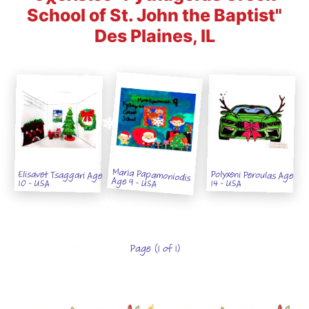
School of St. John the Baptist"
Des Plaines, IL
Maria Papamoniodis
Polyxeni Peroulas Age
Elisavet Tsaggari Age
Age 9 - USA
14 - USA
10 - USA
Page (1 of 1)