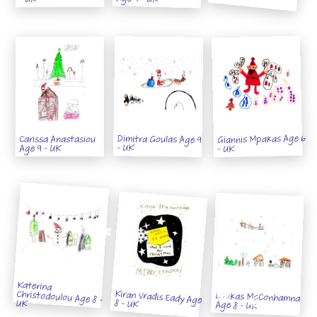
Age 9 - UK
- UK
Giannis Mpakas Age 6
Dimitra Goulas Age 9
Carissa Anastasiou
- UK
Age 9 - UK
- UK
Katerina
Christodoulou Age 8 -
Kiran Vradis Eady Age
Loukas McConhamna
8 - UK
UK
Age 8 - UK