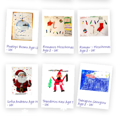
Pinelopi Brown Age 12
Romanos Moschonas
Romanos Moschonas
- UK
Age 8 - UK
Age 8 - UK
Therapon Georgiou
Theodoros Nasi Age 7
Sofia Andreou Age 14
Age 8 - UK
- UK
- UK