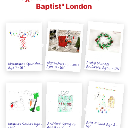
Baptist" London
Andre Michael
Alexandros Zemberis
Alexandros Spuridakis
Anderson Age 11 - UK
Age 13 - UK
Age 7 - UK
Andriani Georgiou
Andreas Goulas Age 7
Aria Willock Age 8 - UK