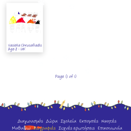
Vasielia Chrusafiadis
Age 8 - UK
Page (1 of 1)
Διαγωνισμός
Δώρα
Σχολεία
Εκπομπές
Νικητές
Μαθαίνω
Ζωγραφιές
Συχνές ερωτήσεις
Επικοινωνία